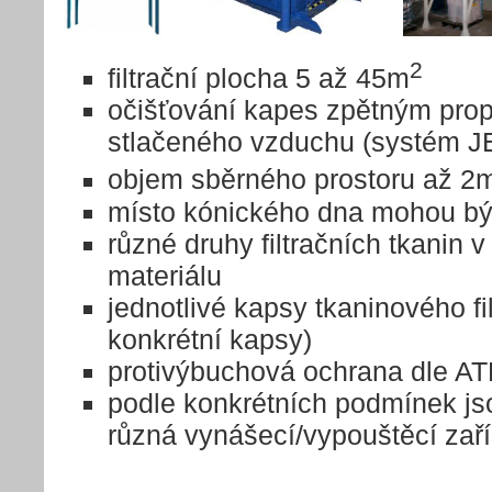
2
filtrační plocha 5 až 45m
očišťování kapes zpětným pro
stlačeného vzduchu (systém J
objem sběrného prostoru až 2
místo kónického dna mohou bý
různé druhy filtračních tkanin 
materiálu
jednotlivé kapsy tkaninového f
konkrétní kapsy)
protivýbuchová ochrana dle A
podle konkrétních podmínek js
různá vynášecí/vypouštěcí zař