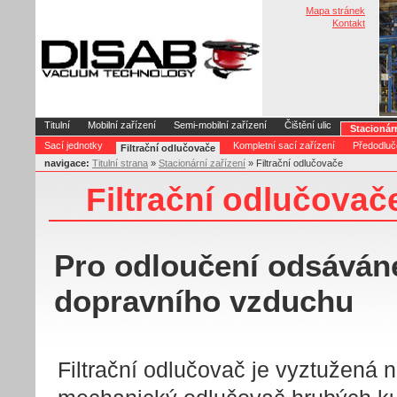
Mapa stránek
Kontakt
Titulní
Mobilní zařízení
Semi-mobilní zařízení
Čištění ulic
Stacionárn
Sací jednotky
Kompletní sací zařízení
Předodlučo
Filtrační odlučovače
navigace:
Titulní strana
»
Stacionární zařízení
» Filtrační odlučovače
Filtrační odlučovač
Pro odloučení odsáván
dopravního vzduchu
Filtrační odlučovač je vyztužená n