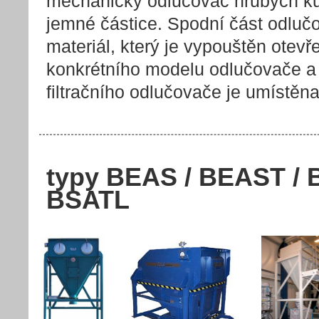
mechanický odlučovač hrubých kusů
jemné částice. Spodní část odlučo
materiál, který je vypouštěn otevř
konkrétního modelu odlučovače a
filtračního odlučovače je umístěn
typy BEAS / BEAST / 
BSATL