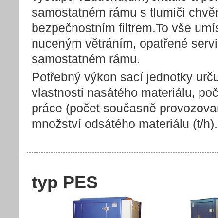
samostatném rámu s tlumiči chvěn
bezpečnostním filtrem.To vše umís
nuceným větráním, opatřené servi
samostatném rámu.
Potřebný výkon sací jednotky určuje
vlastnosti nasátého materiálu, po
práce (počet současně provozova
množství odsátého materiálu (t/h).
typ PES