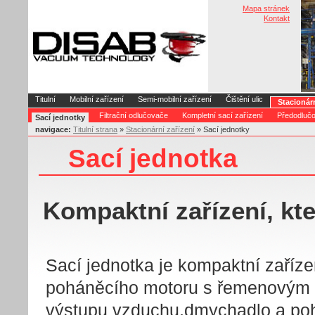
Mapa stránek
Kontakt
Titulní
Mobilní zařízení
Semi-mobilní zařízení
Čištění ulic
Stacionárn
Filtrační odlučovače
Kompletní sací zařízení
Předodlučov
Sací jednotky
navigace:
Titulní strana
»
Stacionární zařízení
» Sací jednotky
Sací jednotka
Kompaktní zařízení, kt
Sací jednotka je kompaktní zaříze
poháněcího motoru s řemenovým p
výstupu vzduchu,dmychadlo a poh