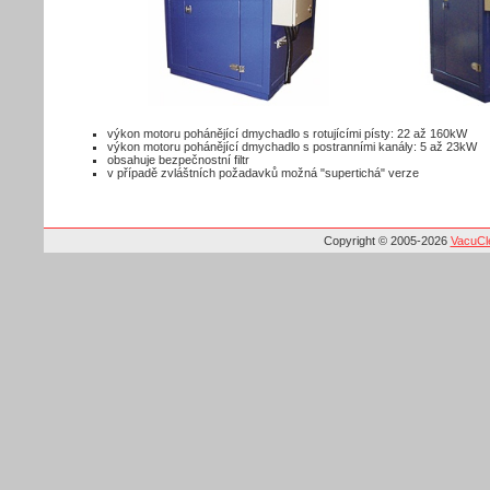
výkon motoru pohánějící dmychadlo s rotujícími písty: 22 až 160kW
výkon motoru pohánějící dmychadlo s postranními kanály: 5 až 23kW
obsahuje bezpečnostní filtr
v případě zvláštních požadavků možná "supertichá" verze
Copyright © 2005-2026
VacuCle